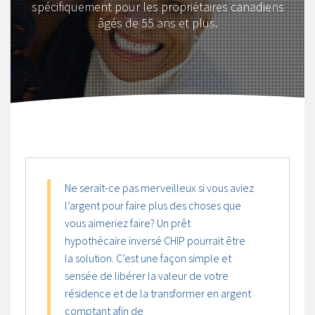
spécifiquement pour les propriétaires canadiens
âgés de 55 ans et plus.
Ne serait-ce pas merveilleux si vous aviez
l’argent pour faire plus des choses que
vous aimeriez faire? Un prêt
hypothécaire inversé CHIP pourrait être
la solution. C’est une façon simple et
sensée de libérer la valeur de votre
résidence et de la transformer en argent
comptant afin de