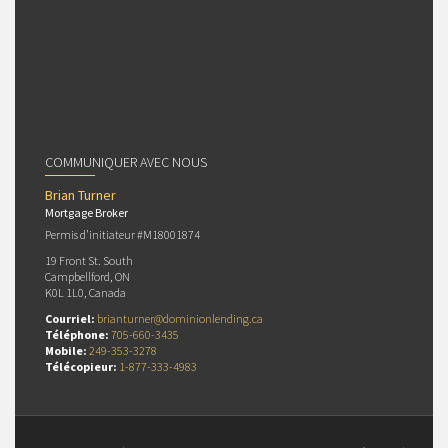
COMMUNIQUER AVEC NOUS
Brian Turner
Mortgage Broker
Permis d’initiateur #M18001874
19 Front St. South
Campbellford, ON
K0L 1L0, Canada
Courriel:
brianturner@dominionlending.ca
Téléphone:
705-660-3435
Mobile:
249-353-3278
Télécopieur:
1-877-333-4983