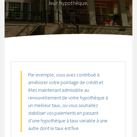
leur hypothèque.
Par exemple, vous avez contribué à
améliorer votre pointage de crédit et
êtes maintenant admissible au
renouvellement de votre hypothèque à
un meilleur taux, ou vous souhaitez
stabiliser vos paiements en passant
d’une hypothèque à taux variable à une
autre dont le taux est fixe.