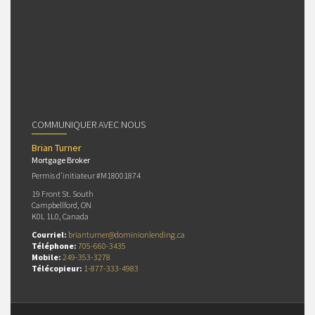
COMMUNIQUER AVEC NOUS
Brian Turner
Mortgage Broker
Permis d’initiateur #M18001874
19 Front St. South
Campbellford, ON
K0L 1L0, Canada
Courriel:
brianturner@dominionlending.ca
Téléphone:
705-660-3435
Mobile:
249-353-3278
Télécopieur:
1-877-333-4983