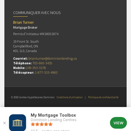
COMMUNIQUER AVEC NOUS
Brian Turner
Mortgage Broker
Permis d’initiateur #M18001874
19 Front St. South
Campbellford, ON
K0L 1L0, Canada
Courriel:
brianturner@dominionlending.ca
Téléphone:
705-660-3435
Mobile:
249-353-3278
Télécopieur:
1-877-333-4983
© 2026 Centres Hypothécaires Dominion
Conditions d’utilisation
|
Politique de confidentialité
My Mortgage Toolbox
Dominion Lending Centres
VIEW